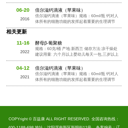
幼儿每天2包,孕妇及成人每天3包 配料: 抗性糊
精，食用非活性酵母粉，岩藻多糖，水苏糖，酵
06-20
倍尔滋钙滴液（苹果味）
母 β-葡聚糖，针叶樱桃粉，黄金奇异果粉，接骨
倍尔滋钙滴液（苹果味）规格：60ml/瓶 钙对人
2016
木莓粉，N-乙酰神经氨酸...
体所有的细胞功能的发挥起着重要的生理调节
作。钙在人体内含量的不足会影响人体的生长发
相关更新
良和健康。钙在维持骨骼和牙齿健康以及对神经
信息传输中起到了重要的作用，此外它还有助于
11-16
酵母β-葡聚糖
促进心脏肌肉功能，并激活一些消化酶的活性。
规格：60克/桶 产地:新西兰 储存方法:凉干燥处
钙是人体中一个必要的营养成份之一。...
2022
建议用量: 六个月以上婴幼儿每天一包,三岁以上
幼儿每天2包,孕妇及成人每天3包 配料: 抗性糊
精，食用非活性酵母粉，岩藻多糖，水苏糖，酵
04-12
倍尔滋钙滴液（苹果味）
母 β-葡聚糖，针叶樱桃粉，黄金奇异果粉，接骨
倍尔滋钙滴液（苹果味）规格：60ml/瓶 钙对人
2021
木莓粉，N-乙酰神经氨酸...
体所有的细胞功能的发挥起着重要的生理调节
作。钙在人体内含量的不足会影响人体的生长发
良和健康。钙在维持骨骼和牙齿健康以及对神经
信息传输中起到了重要的作用，此外它还有助于
促进心脏肌肉功能，并激活一些消化酶的活性。
钙是人体中一个必要的营养成份之一。...
COPYright © 百益康 ALL RIGHT RESERVED. 全国咨询热线：
400-1188-698 地址：沈阳浑南新区新明街12号 备案编号：
辽