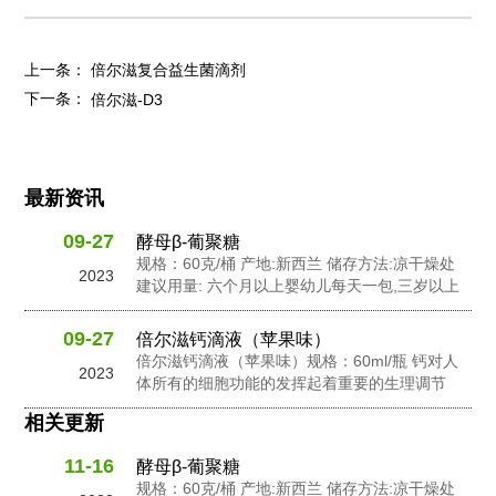
上一条：
倍尔滋复合益生菌滴剂
下一条：
倍尔滋-D3
最新资讯
09-27
酵母β-葡聚糖
规格：60克/桶 产地:新西兰 储存方法:凉干燥处
2023
建议用量: 六个月以上婴幼儿每天一包,三岁以上
幼儿每天2包,孕妇及成人每天3包 配料: 抗性糊
精，食用非活性酵母粉，岩藻多糖，水苏糖，酵
09-27
倍尔滋钙滴液（苹果味）
母 β-葡聚糖，针叶樱桃粉，黄金奇异果粉，接骨
倍尔滋钙滴液（苹果味）规格：60ml/瓶 钙对人
2023
木莓粉，N-乙酰神经氨酸...
体所有的细胞功能的发挥起着重要的生理调节
作。钙在人体内含量的不足会影响人体的生长发
相关更新
良和健康。钙在维持骨骼和牙齿健康以及对神经
信息传输中起到了重要的作用，此外它还有助于
11-16
酵母β-葡聚糖
促进心脏肌肉功能，并激活一些消化酶的活性。
规格：60克/桶 产地:新西兰 储存方法:凉干燥处
钙是人体中一个必要的营养成份之一。...