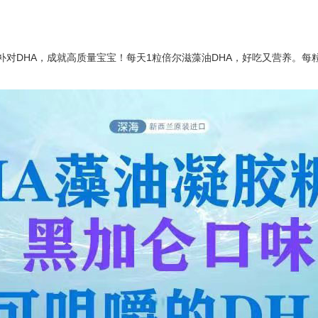
对DHA，成就高质量宝宝！每天1粒倍尔滋藻油DHA，好吃又营养。每粒含