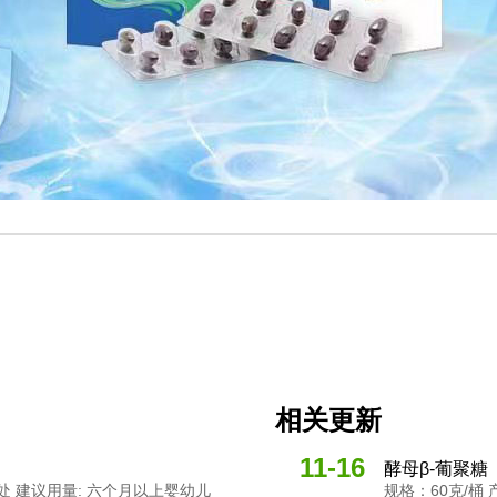
相关更新
11-16
酵母β-葡聚糖
燥处 建议用量: 六个月以上婴幼儿
规格：60克/桶