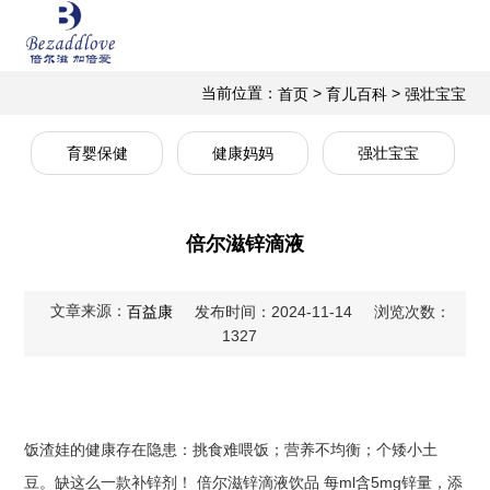
当前位置：
>
>
首页
育儿百科
强壮宝宝
育婴保健
健康妈妈
强壮宝宝
倍尔滋锌滴液
文章来源：
百益康
发布时间：2024-11-14
浏览次数：
1327
饭渣娃的健康存在隐患：挑食难喂饭；营养不均衡；个矮小土
豆。缺这么一款补锌剂！ 倍尔滋锌滴液饮品 每ml含5mg锌量，添