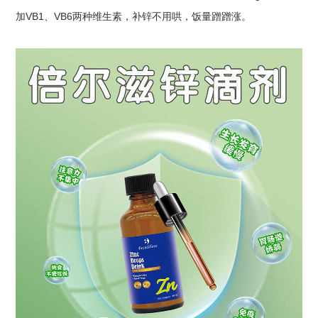
加VB1、VB6两种维生素，补锌不用哄，饭量蹭蹭涨。