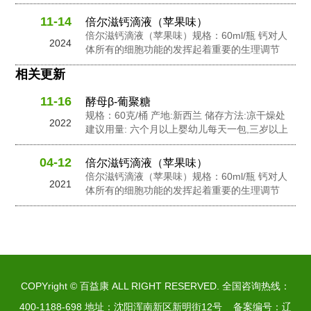
幼儿每天2包,孕妇及成人每天3包 配料: 抗性糊
精，食用非活性酵母粉，岩藻多糖，水苏糖，酵
11-14
倍尔滋钙滴液（苹果味）
母 β-葡聚糖，针叶樱桃粉，黄金奇异果粉，接骨
倍尔滋钙滴液（苹果味）规格：60ml/瓶 钙对人
2024
木莓粉，N-乙酰神经氨酸...
体所有的细胞功能的发挥起着重要的生理调节
作。钙在人体内含量的不足会影响人体的生长发
相关更新
良和健康。钙在维持骨骼和牙齿健康以及对神经
信息传输中起到了重要的作用，此外它还有助于
11-16
酵母β-葡聚糖
促进心脏肌肉功能，并激活一些消化酶的活性。
规格：60克/桶 产地:新西兰 储存方法:凉干燥处
钙是人体中一个必要的营养成份之一。...
2022
建议用量: 六个月以上婴幼儿每天一包,三岁以上
幼儿每天2包,孕妇及成人每天3包 配料: 抗性糊
精，食用非活性酵母粉，岩藻多糖，水苏糖，酵
04-12
倍尔滋钙滴液（苹果味）
母 β-葡聚糖，针叶樱桃粉，黄金奇异果粉，接骨
倍尔滋钙滴液（苹果味）规格：60ml/瓶 钙对人
2021
木莓粉，N-乙酰神经氨酸...
体所有的细胞功能的发挥起着重要的生理调节
作。钙在人体内含量的不足会影响人体的生长发
良和健康。钙在维持骨骼和牙齿健康以及对神经
信息传输中起到了重要的作用，此外它还有助于
促进心脏肌肉功能，并激活一些消化酶的活性。
钙是人体中一个必要的营养成份之一。...
COPYright © 百益康 ALL RIGHT RESERVED. 全国咨询热线：
400-1188-698 地址：沈阳浑南新区新明街12号 备案编号：
辽