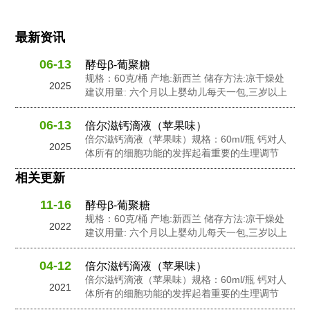
最新资讯
06-13
酵母β-葡聚糖
规格：60克/桶 产地:新西兰 储存方法:凉干燥处
2025
建议用量: 六个月以上婴幼儿每天一包,三岁以上
幼儿每天2包,孕妇及成人每天3包 配料: 抗性糊
精，食用非活性酵母粉，岩藻多糖，水苏糖，酵
06-13
倍尔滋钙滴液（苹果味）
母 β-葡聚糖，针叶樱桃粉，黄金奇异果粉，接骨
倍尔滋钙滴液（苹果味）规格：60ml/瓶 钙对人
2025
木莓粉，N-乙酰神经氨酸...
体所有的细胞功能的发挥起着重要的生理调节
作。钙在人体内含量的不足会影响人体的生长发
相关更新
良和健康。钙在维持骨骼和牙齿健康以及对神经
信息传输中起到了重要的作用，此外它还有助于
11-16
酵母β-葡聚糖
促进心脏肌肉功能，并激活一些消化酶的活性。
规格：60克/桶 产地:新西兰 储存方法:凉干燥处
钙是人体中一个必要的营养成份之一。...
2022
建议用量: 六个月以上婴幼儿每天一包,三岁以上
幼儿每天2包,孕妇及成人每天3包 配料: 抗性糊
精，食用非活性酵母粉，岩藻多糖，水苏糖，酵
04-12
倍尔滋钙滴液（苹果味）
母 β-葡聚糖，针叶樱桃粉，黄金奇异果粉，接骨
倍尔滋钙滴液（苹果味）规格：60ml/瓶 钙对人
2021
木莓粉，N-乙酰神经氨酸...
体所有的细胞功能的发挥起着重要的生理调节
作。钙在人体内含量的不足会影响人体的生长发