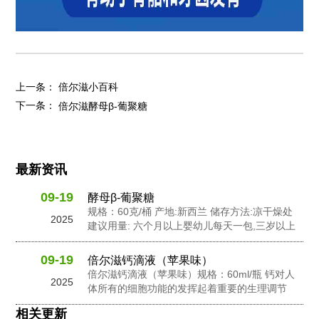
上一条：
倍尔滋小百科
下一条：
倍尔滋酵母β-葡聚糖
最新资讯
09-19
酵母β-葡聚糖
规格：60克/桶 产地:新西兰 储存方法:凉干燥处
2025
建议用量: 六个月以上婴幼儿每天一包,三岁以上
幼儿每天2包,孕妇及成人每天3包 配料: 抗性糊
精，食用非活性酵母粉，岩藻多糖，水苏糖，酵
09-19
倍尔滋钙滴液（苹果味）
母 β-葡聚糖，针叶樱桃粉，黄金奇异果粉，接骨
倍尔滋钙滴液（苹果味）规格：60ml/瓶 钙对人
2025
木莓粉，N-乙酰神经氨酸...
体所有的细胞功能的发挥起着重要的生理调节
作。钙在人体内含量的不足会影响人体的生长发
相关更新
良和健康。钙在维持骨骼和牙齿健康以及对神经