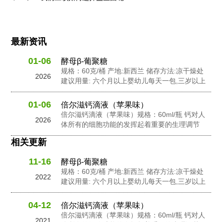
最新资讯
01-06
酵母β-葡聚糖
规格：60克/桶 产地:新西兰 储存方法:凉干燥处
2026
建议用量: 六个月以上婴幼儿每天一包,三岁以上
幼儿每天2包,孕妇及成人每天3包 配料: 抗性糊
精，食用非活性酵母粉，岩藻多糖，水苏糖，酵
01-06
倍尔滋钙滴液（苹果味）
母 β-葡聚糖，针叶樱桃粉，黄金奇异果粉，接骨
倍尔滋钙滴液（苹果味）规格：60ml/瓶 钙对人
2026
木莓粉，N-乙酰神经氨酸...
体所有的细胞功能的发挥起着重要的生理调节
作。钙在人体内含量的不足会影响人体的生长发
相关更新
良和健康。钙在维持骨骼和牙齿健康以及对神经
信息传输中起到了重要的作用，此外它还有助于
11-16
酵母β-葡聚糖
促进心脏肌肉功能，并激活一些消化酶的活性。
规格：60克/桶 产地:新西兰 储存方法:凉干燥处
钙是人体中一个必要的营养成份之一。...
2022
建议用量: 六个月以上婴幼儿每天一包,三岁以上
幼儿每天2包,孕妇及成人每天3包 配料: 抗性糊
精，食用非活性酵母粉，岩藻多糖，水苏糖，酵
04-12
倍尔滋钙滴液（苹果味）
母 β-葡聚糖，针叶樱桃粉，黄金奇异果粉，接骨
倍尔滋钙滴液（苹果味）规格：60ml/瓶 钙对人
2021
木莓粉，N-乙酰神经氨酸...