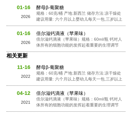
01-16
酵母β-葡聚糖
规格：60克/桶 产地:新西兰 储存方法:凉干燥处
2026
建议用量: 六个月以上婴幼儿每天一包,三岁以上
幼儿每天2包,孕妇及成人每天3包 配料: 抗性糊
精，食用非活性酵母粉，岩藻多糖，水苏糖，酵
01-16
倍尔滋钙滴液（苹果味）
母 β-葡聚糖，针叶樱桃粉，黄金奇异果粉，接骨
倍尔滋钙滴液（苹果味）规格：60ml/瓶 钙对人
2026
木莓粉，N-乙酰神经氨酸...
体所有的细胞功能的发挥起着重要的生理调节
作。钙在人体内含量的不足会影响人体的生长发
相关更新
良和健康。钙在维持骨骼和牙齿健康以及对神经
信息传输中起到了重要的作用，此外它还有助于
11-16
酵母β-葡聚糖
促进心脏肌肉功能，并激活一些消化酶的活性。
规格：60克/桶 产地:新西兰 储存方法:凉干燥处
钙是人体中一个必要的营养成份之一。...
2022
建议用量: 六个月以上婴幼儿每天一包,三岁以上
幼儿每天2包,孕妇及成人每天3包 配料: 抗性糊
精，食用非活性酵母粉，岩藻多糖，水苏糖，酵
04-12
倍尔滋钙滴液（苹果味）
母 β-葡聚糖，针叶樱桃粉，黄金奇异果粉，接骨
倍尔滋钙滴液（苹果味）规格：60ml/瓶 钙对人
2021
木莓粉，N-乙酰神经氨酸...
体所有的细胞功能的发挥起着重要的生理调节
作。钙在人体内含量的不足会影响人体的生长发
良和健康。钙在维持骨骼和牙齿健康以及对神经
信息传输中起到了重要的作用，此外它还有助于
促进心脏肌肉功能，并激活一些消化酶的活性。